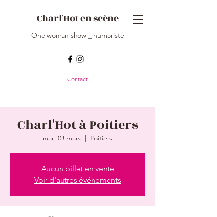
Charl'Hot en scène
One woman show _ humoriste
Contact
Charl'Hot à Poitiers
mar. 03 mars
  |  
Poitiers
Aucun billet en vente
Voir d'autres événements